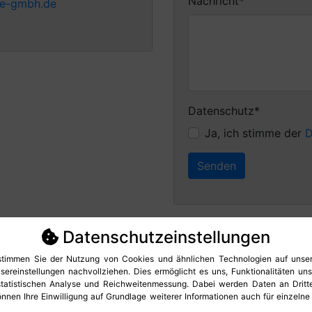
Pflichtfeld
Nachricht
*
e-gmbh.de
Pflichtfeld
Datenschutz
*
Ja, ich stimme der
D
Senden
Datenschutz­einstellungen
 stimmen Sie der Nutzung von Cookies und ähnlichen Technologien auf unser
ereinstellungen nachvollziehen. Dies ermöglicht es uns, Funktionalitäten unse
r statistischen Analyse und Reichweitenmessung. Dabei werden Daten an Drit
önnen Ihre Einwilligung auf Grundlage weiterer Informationen auch für einzeln
Tel.: 05254 - 660 206