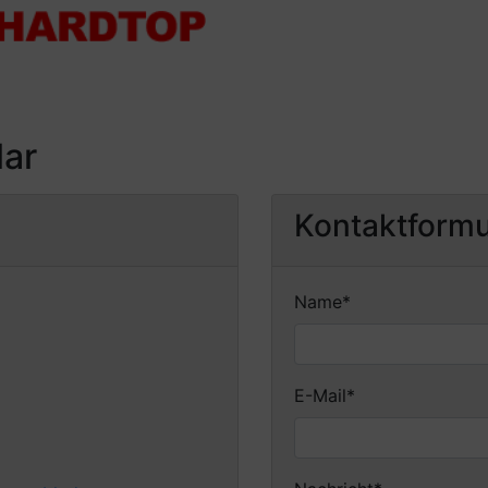
lar
Kontaktformu
Pflichtfeld
Name
*
Pflichtfeld
E-Mail
*