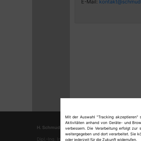
E-Mail:
kontakt@schmud
Mit der Auswahl "Tracking akzeptieren"
Aktivitäten anhand von Geräte- und Brows
H. Schmude GmbH
verbessern. Die Verarbeitung erfolgt zu
weitergegeben und dort verarbeitet. Sie k
Dipl.-Ing. Ingo Schmude
oder jederzeit für die Zukunft widerrufen.